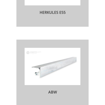
HERKULES E55
ABW