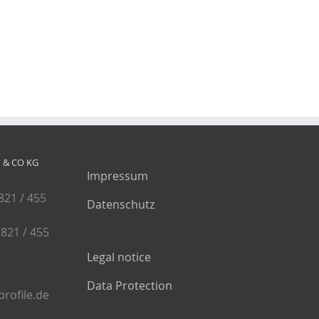
& CO KG
Impressum
 821 / 455
Datenschutz
 821 / 455
Legal notice
Data Protection
rofile.de