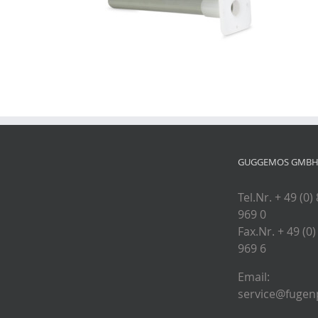
GUGGEMOS GMBH 
Tel.Nr. + 49 (0)
969 0
Fax.Nr. + 49 (0)
969 6
Email:
service@fugenp