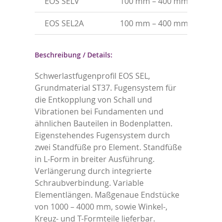
EOS SELV
100 mm – 400 mm
ST3
EOS SEL2A
100 mm – 400 mm
Ede
Beschreibung / Details:
Schwerlastfugenprofil EOS SEL,
Grundmaterial ST37. Fugensystem für
die Entkopplung von Schall und
Vibrationen bei Fundamenten und
ähnlichen Bauteilen in Bodenplatten.
Eigenstehendes Fugensystem durch
zwei Standfüße pro Element. Standfüße
in L-Form in breiter Ausführung.
Verlängerung durch integrierte
Schraubverbindung. Variable
Elementlängen. Maßgenaue Endstücke
von 1000 – 4000 mm, sowie Winkel-,
Kreuz- und T-Formteile lieferbar.