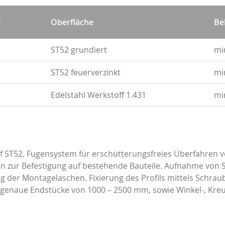
)
Oberfläche
Be
ST52 grundiert
mi
ST52 feuerverzinkt
mi
Edelstahl Werkstoff 1.431
mi
pf ST52. Fugensystem für erschütterungsfreies Überfahren
en zur Befestigung auf bestehende Bauteile. Aufnahme von
g der Montagelaschen. Fixierung des Profils mittels Schrau
enaue Endstücke von 1000 – 2500 mm, sowie Winkel-, Kreuz