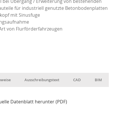
il bei Übergang / Erweiterung von bestehenden
auteile für industriell genutzte Betonbodenplatten
lkopf mit Sinusfuge
ungsaufnahme
 Art von Flurförderfahrzeugen
nweise
Ausschreibungstext
CAD
BIM
uelle Datenblatt herunter (PDF)