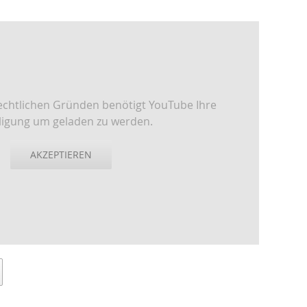
echtlichen Gründen benötigt YouTube Ihre
lligung um geladen zu werden.
AKZEPTIEREN