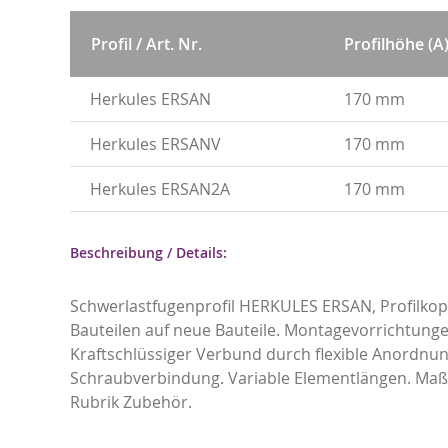
Profil / Art. Nr.
Profilhöhe (A
Herkules ERSAN
170 mm
Herkules ERSANV
170 mm
Herkules ERSAN2A
170 mm
Beschreibung / Details:
Schwerlastfugenprofil HERKULES ERSAN, Profilko
Bauteilen auf neue Bauteile. Montagevorrichtung
Kraftschlüssiger Verbund durch flexible Anordnun
Schraubverbindung. Variable Elementlängen. Maßg
Rubrik Zubehör.